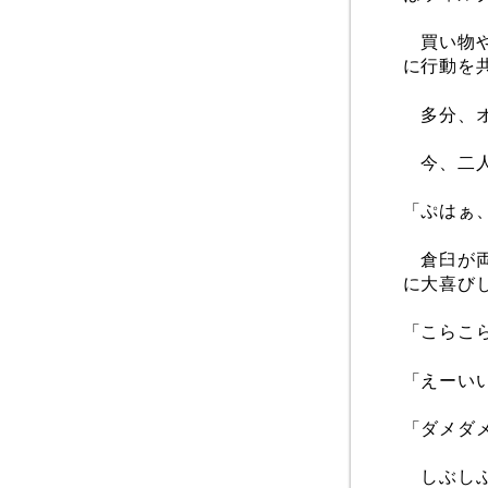
買い物や
に行動を
多分、オ
今、二人
「ぷはぁ
倉臼が両
に大喜び
「こらこ
「えーい
「ダメダ
しぶしぶ