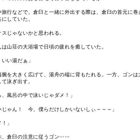
旅行などで、倉臼と一緒に外出する際は、倉臼の首元に巻
共にしていた。
スじゃないかと思われる。
は山荘の大浴場で日頃の疲れを癒していた。
、いい湯だぁ」
腕を大きく広げて、湯舟の端に背もたれる。一方、ゴンは
して泳ぎ出す。
ら、風呂の中で泳いじゃダメ！」
いじゃん！ 今、僕らだけしかいないしぃ～～～」
メ！」
、倉臼の注意に従うゴン⋯⋯