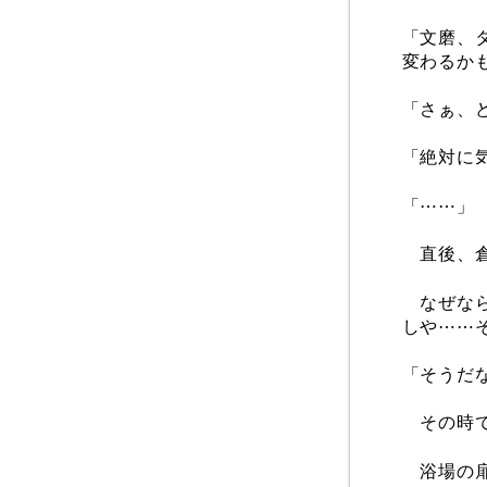
「文磨、
変わるか
「さぁ、
「絶対に
「⋯⋯」
直後、倉
なぜなら
しや⋯⋯
「そうだ
その時で
浴場の扉