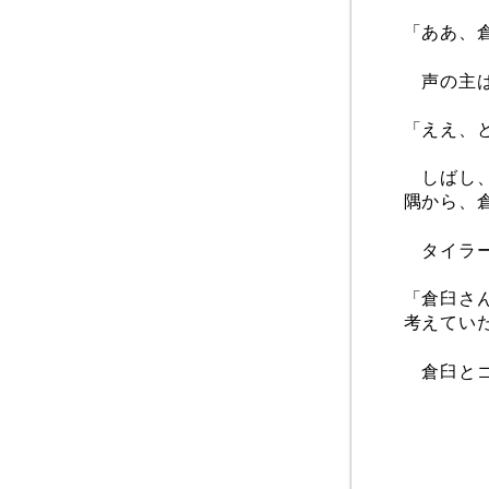
「ああ、
声の主は
「ええ、
しばし、
隅から、
タイラー
「倉臼さ
考えてい
倉臼とゴ