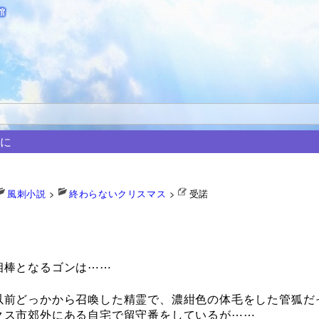
館
に
風刺小説
>
終わらないクリスマス
>
受諾
9
棒となるゴンは⋯⋯
前どっかから召喚した精霊で、濃紺色の体毛をした管狐だ
クス市郊外にある自宅で留守番をしているが⋯⋯