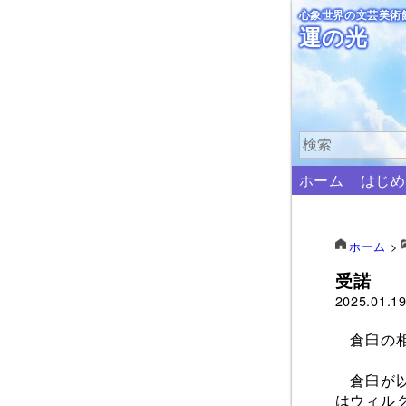
心象世界の文芸美術
運の光
ホーム
はじめ
ホーム
>
受諾
2025.01.1
倉臼の相
倉臼が以
はウィル