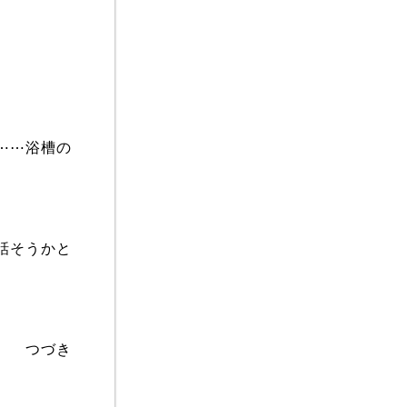
⋯⋯浴槽の
話そうかと
つづき